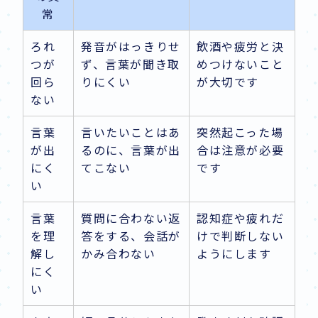
常
ろれ
発音がはっきりせ
飲酒や疲労と決
つが
ず、言葉が聞き取
めつけないこと
回ら
りにくい
が大切です
ない
言葉
言いたいことはあ
突然起こった場
が出
るのに、言葉が出
合は注意が必要
にく
てこない
です
い
言葉
質問に合わない返
認知症や疲れだ
を理
答をする、会話が
けで判断しない
解し
かみ合わない
ようにします
にく
い