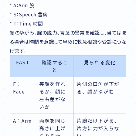
* A：Arm 腕
* S：Speech 言葉
* T：Time 時間
顔のゆがみ、腕の脱力、言葉の異常を確認し、当てはま
る場合は時間を意識して早めに救急相談や受診につな
げます。
FAST
確認するこ
見られる変化
と
F：
笑顔を作れ
片側の口角が下が
Face
るか、顔に
る、顔がゆがむ
左右差がな
いか
A：Arm
両腕を同じ
片腕だけ下がる、
高さに上げ
片方に力が入らな
られるか
い