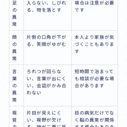
足
入らない、しびれ
場合は注意が必要
の
る、物を落とす
です
異
常
顔
片側の口角が下が
本人より家族が気
の
る、笑顔がゆがむ
づくこともありま
異
す
常
言
ろれつが回らな
短時間で治まって
葉
い、言葉が出にく
も相談が必要な場
の
い、会話がかみ合
合があります
異
わない
常
視
片目が見えにく
目の病気だけでな
覚
い、視野が欠け
く脳の異常が関係
の
る、物が二重に見
する場合もありま