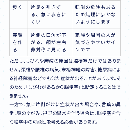
歩く
片足を引きず
転倒の危険もある
る、急に歩きに
ため無理に歩かな
くい
いようにします
笑顔
片側の口角が下
家族や周囲の人が
を作
がる、顔が左右
気づきやすいサイ
る
非対称に見える
ンです
ただし、しびれや麻痺の原因は脳梗塞だけではありま
せん。頚椎や腰椎の病気、末梢神経の障害、糖尿病によ
る神経障害などでも似た症状が出ることがあります。そ
のため、「しびれがあるから脳梗塞」と断定することはで
きません。
一方で、急に片側だけに症状が出た場合や、言葉の異
常、顔のゆがみ、視野の異常を伴う場合は、脳梗塞を含
む脳卒中の可能性を考える必要があります。