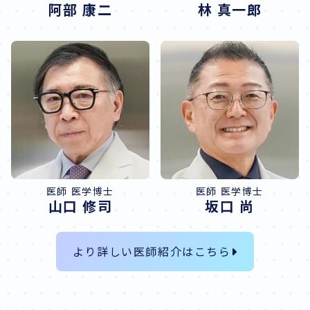
阿部 康二
林 真一郎
医師 医学博士
医師 医学博士
山口 修司
坂口 尚
より詳しい医師紹介はこちら