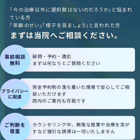
「今の治療以外に選択肢はないのだろうか」と悩まれ
ている方
「年齢のせい」「様子を見ましょう」と言われた方
まずは当院へご相談ください。
事前相談
疑問・予約・適応
無料
まずは
何なりと
ご質問ください
完全予約制
の落ち着いた環境で
安心してご相
プライバシー
談いただけます
に配慮
院内のご案内も可能です
ご判断を
カウンセリング中、
無理な提案や治療を急が
尊重
すなど
強引な誘導は
一切いたしません