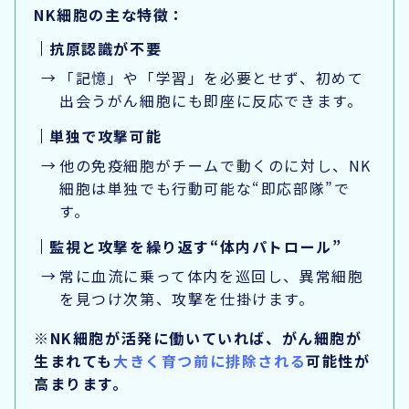
NK細胞の主な特徴：
抗原認識が不要
「記憶」や「学習」を必要とせず、
初めて
出会うがん細胞にも即座に反応
できます。
単独で攻撃可能
他の免疫細胞がチームで動くのに対し、NK
細胞は
単独でも行動可能
な“即応部隊”で
す。
監視と攻撃を繰り返す“体内パトロール”
常に血流に乗って体内を巡回し、異常細胞
を見つけ次第、攻撃を仕掛けます。
※NK細胞が活発に働いていれば、がん細胞が
生まれても
大きく育つ前に排除される
可能性が
高まります。