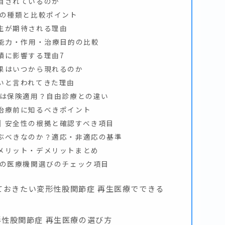
目されているのか
療の種類と比較ポイント
生が期待される理由
生能力・作用・治療目的の比較
績に影響する理由7
果はいつから現れるのか
いと言われてきた理由
療は保険適用？自由診療との違い
治療前に知るべきポイント
｜安全性の根拠と確認すべき項目
ぶべきなのか？適応・非適応の基準
メリット・デメリットまとめ
療の医療機関選びのチェック項目
ておきたい変形性股関節症 再生医療でできる
変形性股関節症 再生医療の選び方